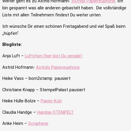
Weiter geht es zu
Astrid Hofmann-
Astrids Papiereuphorie
. Ich
bin gespannt was alle anderen gebastelt haben. Die vollständige
Liste mit allen Teilnehmern findest Du weiter unten.
Ich wünsche Dir einen schönen Freitagabend und viel Spaß beim
„hüpfen“.
Blogliste:
Anja Luft –
Lüftchen (hier bist Du gerade)
Astrid Hofmann-
Astrids Papiereuphorie
Heike Vass –
born2stamp pausiert
Christiane Knapp –
StempelPalast pausiert
Heike Hülle-Bolze –
Papier-Kult
Claudia Handge –
Handge-STEMPELT
Anke Heim –
Scraphexe