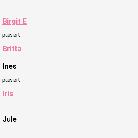
Birgit E
pausiert
Britta
Ines
pausiert
Iris
Jule