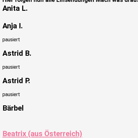
Hier folgen nun alle Einsendungen Mach was draus
Anita L.
Anja I.
pausiert
Astrid B.
pausiert
Astrid P.
pausiert
Bärbel
Beatrix (aus Österreich)