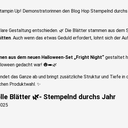
 Stampin Up! Demonstratorinnen den Blog Hop Stempelnd durchs
 klare Gestaltung entschieden. 🌿 Die Blätter stammen aus dem
itten
. Auch wenn das etwas Geduld erfordert, lohnt sich der 
en aus dem neuen Halloween-Set „Fright Night“
gestaltet ha
alloween gedacht war! 🎃➡️🌿
et das Ganze ab und bringt zusätzliche Struktur und Tiefe in di
achen Produktwahl. ✨
lle Blätter 🌿- Stempelnd durchs Jahr