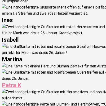
Ines
Isabell
Martina
Petra K