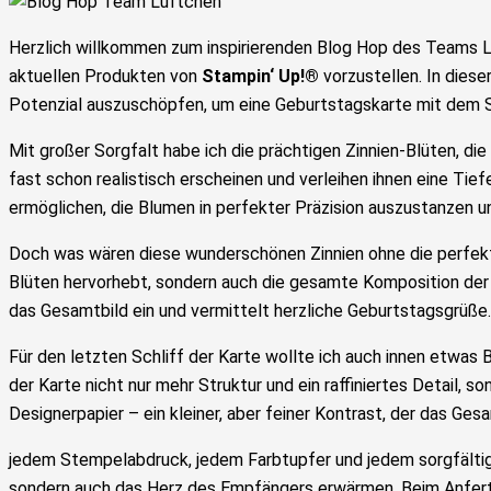
Herzlich willkommen zum inspirierenden Blog Hop des Teams Lü
aktuellen Produkten von
Stampin‘ Up!®
vorzustellen. In dies
Potenzial auszuschöpfen, um eine Geburtstagskarte mit dem
Mit großer Sorgfalt habe ich die prächtigen Zinnien-Blüten, di
fast schon realistisch erscheinen und verleihen ihnen eine Tief
ermöglichen, die Blumen in perfekter Präzision auszustanzen u
Doch was wären diese wunderschönen Zinnien ohne die perfekte
Blüten hervorhebt, sondern auch die gesamte Komposition der 
das Gesamtbild ein und vermittelt herzliche Geburtstagsgrüße.
Für den letzten Schliff der Karte wollte ich auch innen etwas
der Karte nicht nur mehr Struktur und ein raffiniertes Detail, 
Designerpapier – ein kleiner, aber feiner Kontrast, der das Ges
jedem Stempelabdruck, jedem Farbtupfer und jedem sorgfältig a
sondern auch das Herz des Empfängers erwärmen. Beim Anfertig