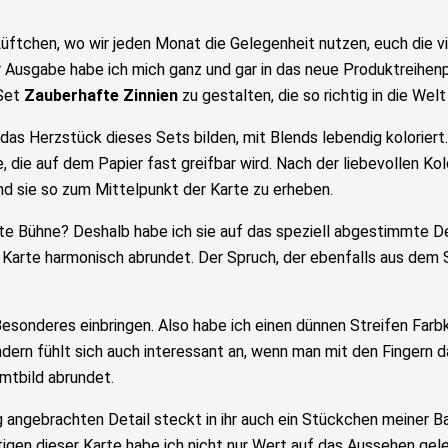
ftchen, wo wir jeden Monat die Gelegenheit nutzen, euch die vi
er Ausgabe habe ich mich ganz und gar in das neue Produktreihe
 Set
Zauberhafte Zinnien
zu gestalten, die so richtig in die Welt
e das Herzstück dieses Sets bilden, mit Blends lebendig kolorie
e, die auf dem Papier fast greifbar wird. Nach der liebevollen K
nd sie so zum Mittelpunkt der Karte zu erheben.
 Bühne? Deshalb habe ich sie auf das speziell abgestimmte Des
Karte harmonisch abrundet. Der Spruch, der ebenfalls aus dem 
 Besonderes einbringen. Also habe ich einen dünnen Streifen Far
sondern fühlt sich auch interessant an, wenn man mit den Fingern
amtbild abrundet.
ngebrachten Detail steckt in ihr auch ein Stückchen meiner Bas
en dieser Karte habe ich nicht nur Wert auf das Aussehen gele