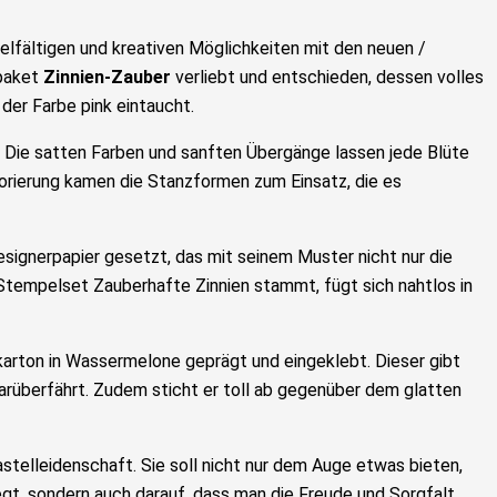
elfältigen und kreativen Möglichkeiten mit den neuen /
npaket
Zinnien-Zauber
verliebt und entschieden, dessen volles
 der Farbe pink eintaucht.
rt. Die satten Farben und sanften Übergänge lassen jede Blüte
olorierung kamen die Stanzformen zum Einsatz, die es
ignerpapier gesetzt, das mit seinem Muster nicht nur die
Stempelset Zauberhafte Zinnien stammt, fügt sich nahtlos in
bkarton in Wassermelone geprägt und eingeklebt. Dieser gibt
 darüberfährt. Zudem sticht er toll ab gegenüber dem glatten
telleidenschaft. Sie soll nicht nur dem Auge etwas bieten,
gt, sondern auch darauf, dass man die Freude und Sorgfalt