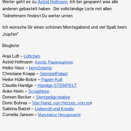
Weiter geht es zu
.
Ich bin gespannt was alle
Astrid Hofmann
anderen gebastelt haben. Die vollständige Liste mit allen
Teilnehmern findest Du weiter unten.
Ich wünsche Dir einen schönen Montagabend und viel Spaß beim
„hüpfen“.
Blogliste:
Anja Luft – 
Lüftchen
Astrid Hofmann- 
Astrids Papiereuphorie
Heike Vass – 
born2stamp
Christiane Knapp – 
StempelPalast
Heike Hülle-Bolze – 
Papier-Kult
Claudia Handge – 
Handge-STEMPELT
Anke Heim – 
Scraphexe
Doreen Becker – 
Stempeligcreative
Doris Buhnar – 
Von Hand, von Herzen, von mi
r
Sabrina Batzel – 
Liebevoll und Kreativ
Cornelia Jansen – 
Manufaktur Herzgemacht